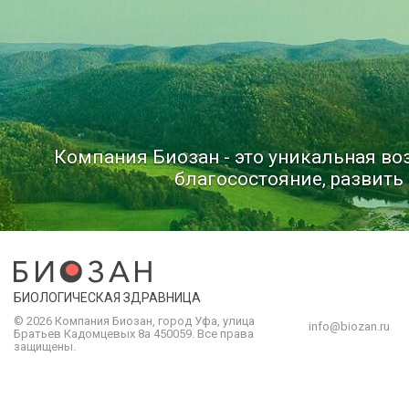
Компания Биозан - это уникальная в
благосостояние, развить 
БИОЛОГИЧЕСКАЯ ЗДРАВНИЦА
© 2026 Компания
Биозан
,
город
Уфа
, улица
info@biozan.ru
Братьев Кадомцевых 8а
450059
.
Все права
защищены.