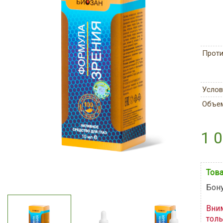
Проти
Услов
Объе
1 0
Това
Бону
Вни
толь