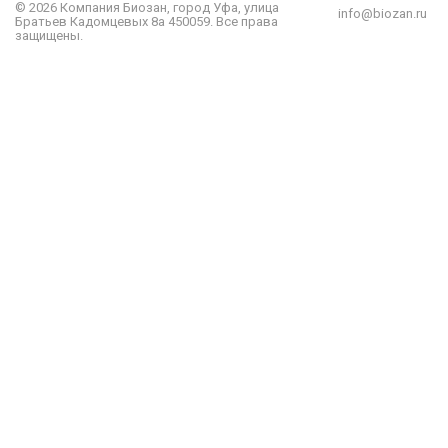
© 2026 Компания
Биозан
,
город
Уфа
, улица
info@biozan.ru
Братьев Кадомцевых 8а
450059
.
Все права
защищены.