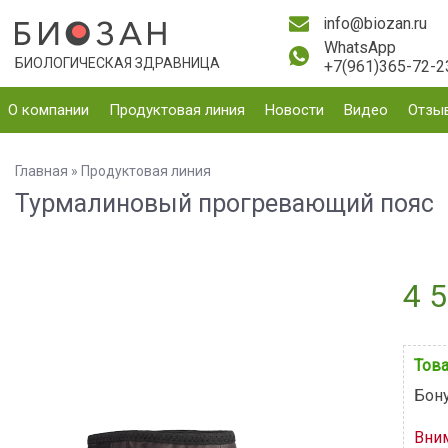
info@biozan.ru
WhatsApp
БИОЛОГИЧЕСКАЯ ЗДРАВНИЦА
+7(961)365-72-2
О компании
Продуктовая линия
Новости
Видео
Отзы
Главная
»
Продуктовая линия
Турмалиновый прогревающий пояс
4 5
Това
Бону
Вни