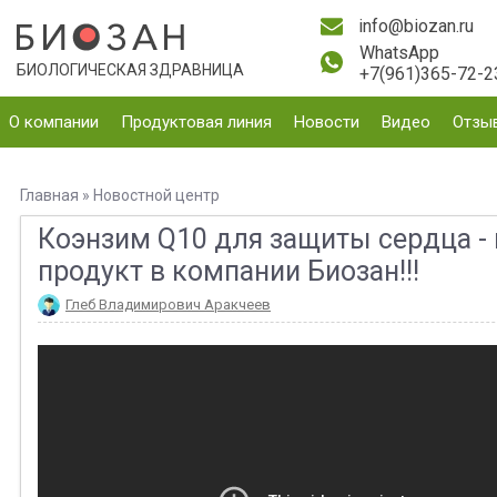
info@biozan.ru
WhatsApp
БИОЛОГИЧЕСКАЯ ЗДРАВНИЦА
+7(961)365-72-2
О компании
Продуктовая линия
Новости
Видео
Отзы
Главная
»
Новостной центр
Коэнзим Q10 для защиты сердца -
продукт в компании Биозан!!!
Глеб Владимирович Аракчеев