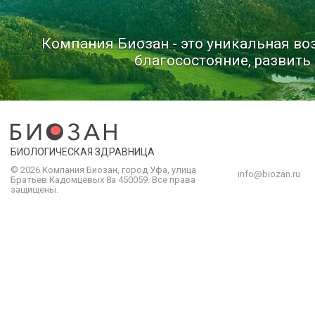
Компания Биозан - это уникальная в
благосостояние, развить 
БИОЛОГИЧЕСКАЯ ЗДРАВНИЦА
© 2026 Компания
Биозан
,
город
Уфа
, улица
info@biozan.ru
Братьев Кадомцевых 8а
450059
.
Все права
защищены.