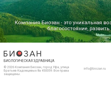
Компания Биозан - это уникальная в
благосостояние, развить 
БИОЛОГИЧЕСКАЯ ЗДРАВНИЦА
© 2026 Компания
Биозан
,
город
Уфа
, улица
info@biozan.ru
Братьев Кадомцевых 8а
450059
.
Все права
защищены.