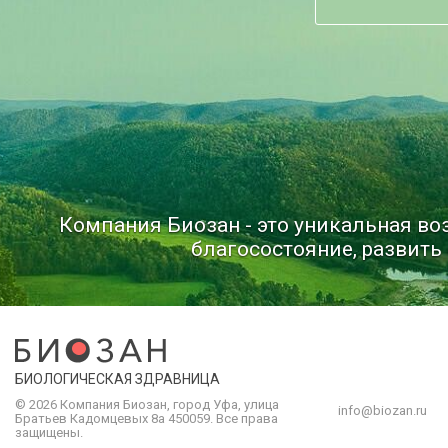
Компания Биозан - это уникальная в
благосостояние, развить 
БИОЛОГИЧЕСКАЯ ЗДРАВНИЦА
© 2026 Компания
Биозан
,
город
Уфа
, улица
info@biozan.ru
Братьев Кадомцевых 8а
450059
.
Все права
защищены.