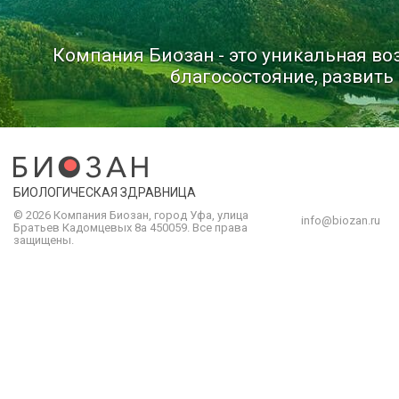
Компания Биозан - это уникальная в
благосостояние, развить 
БИОЛОГИЧЕСКАЯ ЗДРАВНИЦА
© 2026 Компания
Биозан
,
город
Уфа
, улица
info@biozan.ru
Братьев Кадомцевых 8а
450059
.
Все права
защищены.