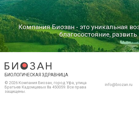
Компания Биозан - это уникальная в
благосостояние, развить 
БИОЛОГИЧЕСКАЯ ЗДРАВНИЦА
© 2026 Компания
Биозан
,
город
Уфа
, улица
info@biozan.ru
Братьев Кадомцевых 8а
450059
.
Все права
защищены.