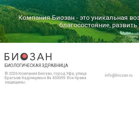
Компания Биозан - это уникальная в
благосостояние, развить 
БИОЛОГИЧЕСКАЯ ЗДРАВНИЦА
© 2026 Компания
Биозан
,
город
Уфа
, улица
info@biozan.ru
Братьев Кадомцевых 8а
450059
.
Все права
защищены.