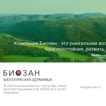
Компания Биозан - это уникальная в
благосостояние, развить 
БИОЛОГИЧЕСКАЯ ЗДРАВНИЦА
© 2026 Компания
Биозан
,
город
Уфа
, улица
info@biozan.ru
Братьев Кадомцевых 8а
450059
.
Все права
защищены.