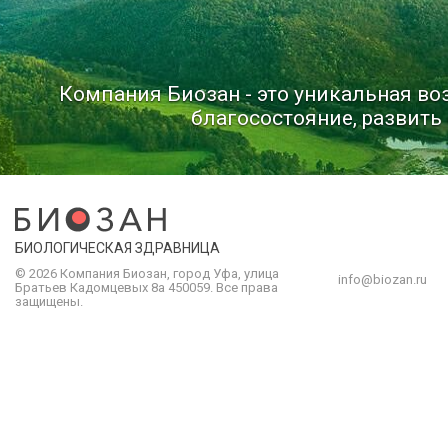
Компания Биозан - это уникальная в
благосостояние, развить 
БИОЛОГИЧЕСКАЯ ЗДРАВНИЦА
© 2026 Компания
Биозан
,
город
Уфа
, улица
info@biozan.ru
Братьев Кадомцевых 8а
450059
.
Все права
защищены.