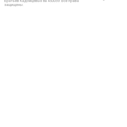
Братьев Кадомцевых 8а
450059
.
Все права
защищены.