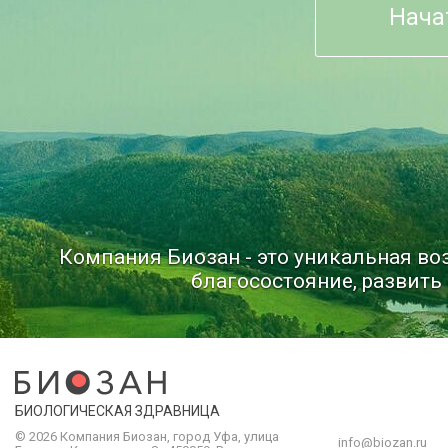
Нача
Компания Биозан - это уникальная в
благосостояние, развить 
БИОЛОГИЧЕСКАЯ ЗДРАВНИЦА
© 2026 Компания
Биозан
,
город
Уфа
, улица
info@biozan.ru