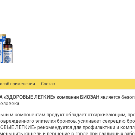
особ применения
Состав
ЛА «ЗДОРОВЫЕ ЛЕГКИЕ» компании БИОЗАН
является безо
еловека.
ельным компонентам продукт обладает отхаркивающим, п
оврежденного эпителия бронхов, усиливает секрецию бро
ВЫЕ ЛЕГКИЕ» рекомендуется для профилактики и комплек
уменьшить кашель и першение в горле при различных забо