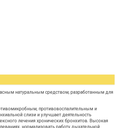
пасным натуральным средством, разработанным для
ротивомикробным, противовоспалительным и
нхиальной слизи и улучшает деятельность
сного лечения хронических бронхитов. Высокая
леваниях, нормализовать работу дыхательной