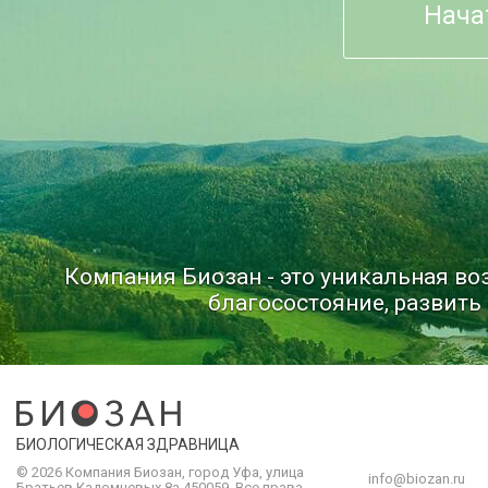
Нача
Компания Биозан - это уникальная в
благосостояние, развить 
БИОЛОГИЧЕСКАЯ ЗДРАВНИЦА
© 2026 Компания
Биозан
,
город
Уфа
, улица
info@biozan.ru
Братьев Кадомцевых 8а
450059
.
Все права