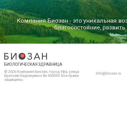
Компания Биозан - это уникальная в
благосостояние, развить 
БИОЛОГИЧЕСКАЯ ЗДРАВНИЦА
© 2026 Компания
Биозан
,
город
Уфа
, улица
info@biozan.ru
Братьев Кадомцевых 8а
450059
.
Все права
защищены.