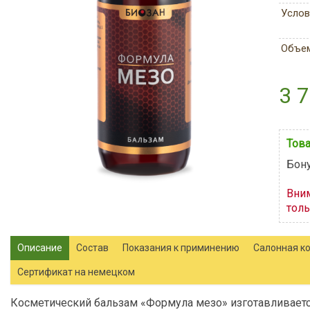
Услов
Объе
3 7
Това
Бону
Вни
толь
Описание
Состав
Показания к приминению
Салонная к
Сертификат на немецком
Косметический бальзам «Формула мезо» изготавливается