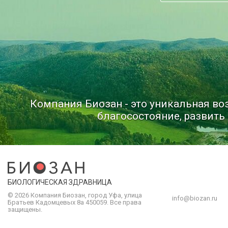
Компания Биозан - это уникальная в
благосостояние, развить 
БИОЛОГИЧЕСКАЯ ЗДРАВНИЦА
© 2026 Компания
Биозан
,
город
Уфа
, улица
info@biozan.ru
Братьев Кадомцевых 8а
450059
.
Все права
защищены.