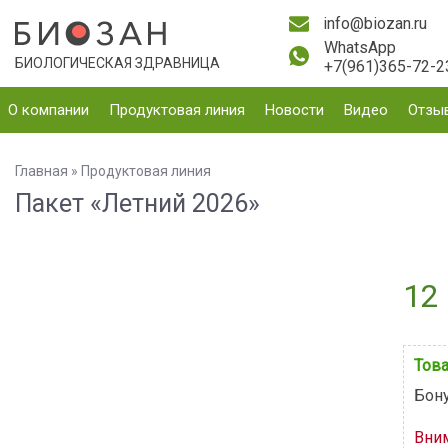
info@biozan.ru
WhatsApp
БИОЛОГИЧЕСКАЯ ЗДРАВНИЦА
+7(961)365-72-2
О компании
Продуктовая линия
Новости
Видео
Отзы
Главная
»
Продуктовая линия
Пакет «Летний 2026»
12 
Това
Бону
Вни