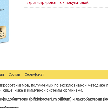
зарегистрированных покупателей.
ния
Состав
Сертификат
икроорганизмов, получаемых по эксклюзивной методике п
ы кишечника и иммунной системы организма.
бифидобактерии (
b
ifidobacterium bifid
um
) и лактобактерии (lac