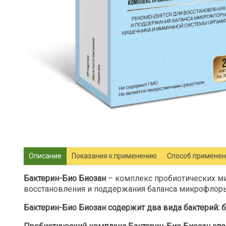
Описание
Показания к применению
Способ примене
Бактерин-Био Биозан
–
комплекс пробиотических м
восстановления и поддержания баланса микрофлор
Бактерин-Био Биозан содержит два вида бактерий: 