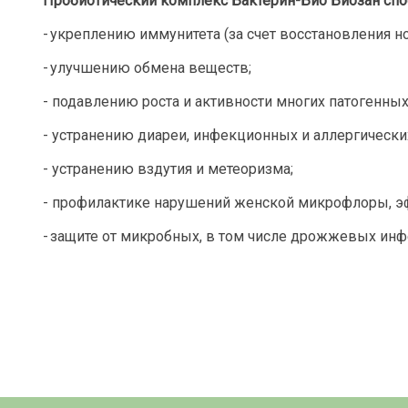
П
робиотический комплекс Бактерин-Био Биозан спо
- укреплению иммунитета (за счет восстановления
- улучшению обмена веществ;
- подавлению роста и активности многих патогенных
- устранению диареи, инфекционных и аллергически
- устранению вздутия и метеоризма;
- профилактике нарушений женской микрофлоры, э
- защите от микробных, в том числе дрожжевых инф