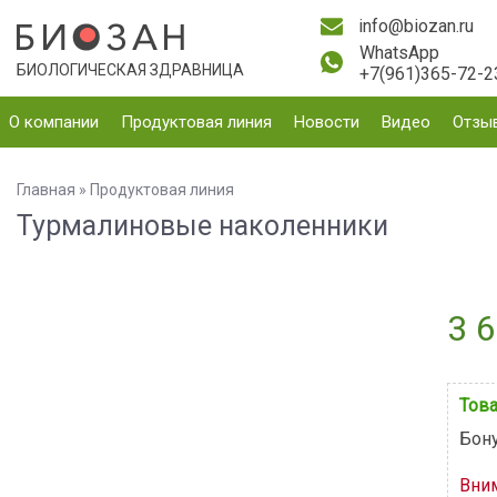
info@biozan.ru
WhatsApp
БИОЛОГИЧЕСКАЯ ЗДРАВНИЦА
+7(961)365-72-2
О компании
Продуктовая линия
Новости
Видео
Отзы
Главная
»
Продуктовая линия
Турмалиновые наколенники
3 6
Това
Бону
Вни