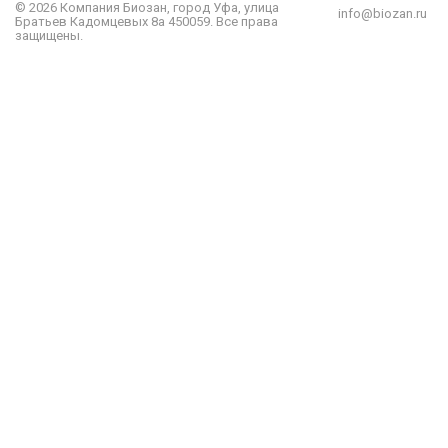
© 2026 Компания
Биозан
,
город
Уфа
, улица
info@biozan.ru
Братьев Кадомцевых 8а
450059
.
Все права
защищены.