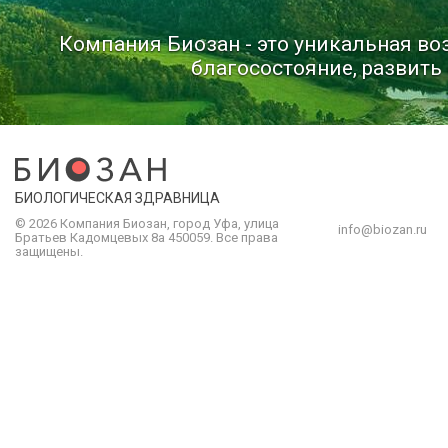
Компания Биозан - это уникальная в
благосостояние, развить 
БИОЛОГИЧЕСКАЯ ЗДРАВНИЦА
© 2026 Компания
Биозан
,
город
Уфа
, улица
info@biozan.ru
Братьев Кадомцевых 8а
450059
.
Все права
защищены.