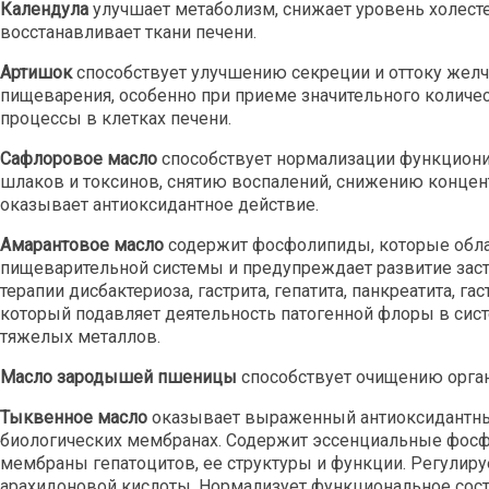
Календула
улучшает метаболизм, снижает уровень холест
восстанавливает ткани печени.
Артишок
способствует улучшению секреции и оттоку желч
пищеварения, особенно при приеме значительного количе
процессы в клетках печени.
Сафлоровое масло
способствует нормализации функциони
шлаков и токсинов, снятию воспалений, снижению концент
оказывает антиоксидантное действие.
Амарантовое масло
содержит фосфолипиды, которые обла
пищеварительной системы и предупреждает развитие заст
терапии дисбактериоза, гастрита, гепатита, панкреатита, г
который подавляет деятельность патогенной флоры в сис
тяжелых металлов.
Масло зародышей пшеницы
способствует очищению орган
Тыквенное масло
оказывает выраженный антиоксидантный
биологических мембранах. Содержит эссенциальные фос
мембраны гепатоцитов, ее структуры и функции. Регулиру
арахидоновой кислоты. Нормализует функциональное сост