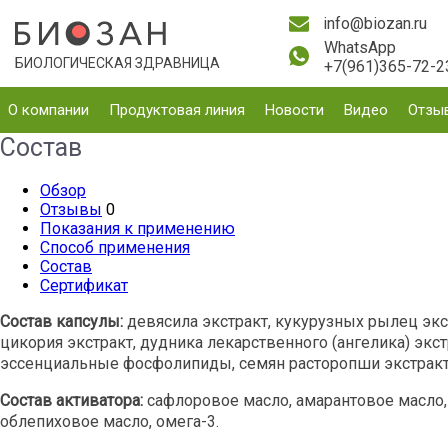
info@biozan.ru
WhatsApp
БИОЛОГИЧЕСКАЯ ЗДРАВНИЦА
+7(961)365-72-2
О компании
Продуктовая линия
Новости
Видео
Отзы
Состав
Обзор
Отзывы
0
Показания к применению
Способ применения
Состав
Сертификат
Состав капсулы:
девясила экстракт, кукурузных рылец экстр
цикория экстракт, дудника лекарственного (ангелика) экст
эссенциальные фосфолипиды, семян расторопши экстракт, 
Состав активатора:
сафлоровое масло, амарантовое масло
облепиховое масло, омега-3.