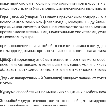
иммунной системы, облегчению состояния при вирусных 
кишечного тракта (устранению диспепсических явлений, 
Горец птичий (спорыш)
является прекрасным природным а
компонентов, таких как флавоноиды, кумарины и дубильны
кремниевая кислота и большое количество железа, магния
противовоспалительными, мочегонными свойствами, усили
и мочевом пузыре,
при воспалении слизистой оболочки кишечника и желудка (
и геморроидальных кровотечениях (как кровоостанавлив
Цикорий
нормализует обмен веществ в организме, способ
печени из-за высокого количества инулина, смол и гликоз
обладает противовоспалительными и антибактериальными
Дудник лекарственный (ангелика)
очищает печень от токс
клеток.
Куркума
способствует повышению защитных свойств печен
Зверобой -
диуретическое, желчегонное, общетонизирующе
кровоснабжение внутренних органов.