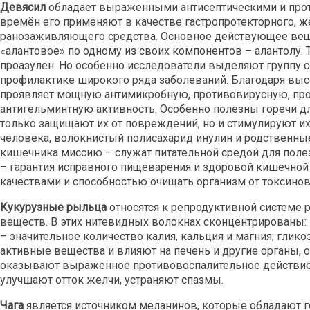
Девясил
обладает выраженными антисептическими и про
времён его применяют в качестве гастропротекторного, ж
ранозаживляющего средства. Основное действующее вещес
«алантовое» по одному из своих компонентов – алантолу
проазулен. Но особенно исследователи выделяют группу с
профилактике широкого ряда заболеваний. Благодаря вы
проявляет мощную антимикробную, противовирусную, про
антигельминтную активность. Особенно полезны горечи дл
только защищают их от повреждений, но и стимулируют их
человека, волокнистый полисахарид инулин и родственн
кишечника миссию – служат питательной средой для поле
– гарантия исправного пищеварения и здоровой кишечно
качествами и способностью очищать организм от токсинов,
Кукурузные рыльца
относятся к репродуктивной системе 
веществ. В этих нитевидных волокнах сконцентрированы: 
– значительное количество калия, кальция и магния; глик
активные вещества и влияют на печень и другие органы, 
оказывают выраженное противовоспалительное действие
улучшают отток желчи, устраняют спазмы.
Чага
является источником меланинов, которые обладают г