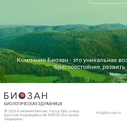
Компания Биозан - это уникальная в
благосостояние, развить 
БИОЛОГИЧЕСКАЯ ЗДРАВНИЦА
© 2026 Компания
Биозан
,
город
Уфа
, улица
info@biozan.ru
Братьев Кадомцевых 8а
450059
.
Все права
защищены.