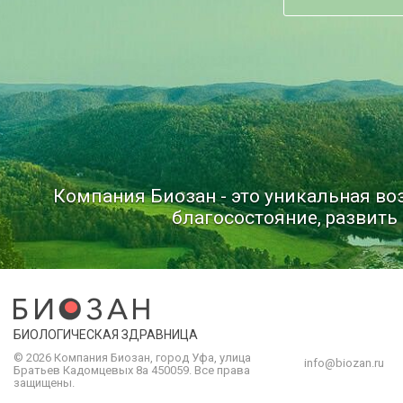
Компания Биозан - это уникальная в
благосостояние, развить 
БИОЛОГИЧЕСКАЯ ЗДРАВНИЦА
© 2026 Компания
Биозан
,
город
Уфа
, улица
info@biozan.ru
Братьев Кадомцевых 8а
450059
.
Все права
защищены.