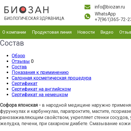
info@biozan.ru
WhatsApp
БИОЛОГИЧЕСКАЯ ЗДРАВНИЦА
+7(961)365-72-2
О компании
Продуктовая линия
Новости
Видео
Отзы
Состав
Обзор
Отзывы
0
Состав
Показания к приминению
Салонная косметическая процедура
Сертификат
Сертификат на английском
Сертификат на немецком
Софора японская -
в народной медицине наружно применяет
фурункулах и карбункулах, парапроктите, мастите, псориаз
ранозаживляющим свойством, укрепляет стенки сосудов, 
желудка, печени, при сахарном диабете. Смазывание кожи