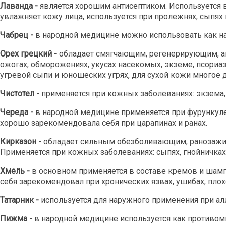
Лаванда -
является хорошим антисептиком. Используется 
увлажняет кожу лица, используется при пролежнях, сыпях 
Чабрец -
в народной медицине можно использовать как на
Орех грецкий -
обладает смягчающим, регенерирующим, ан
ожогах, обморожениях, укусах насекомых, экземе, псориаз
угревой сыпи и юношеских угрях, для сухой кожи многое д
Чистотел -
применяется при кожных заболеваниях: экзема, 
Череда -
в народной медицине применяется при фурункуле
хорошо зарекомендовала себя при царапинах и ранах.
Кирказон -
обладает сильным обезболивающим, ранозажи
Применяется при кожных заболеваниях: сыпях, гнойничках, 
Хмель -
в основном применяется в составе кремов и шампу
себя зарекомендовал при хронических язвах, ушибах, пло
Татарник -
используется для наружного применения при алл
Пижма -
в народной медицине используется как противом