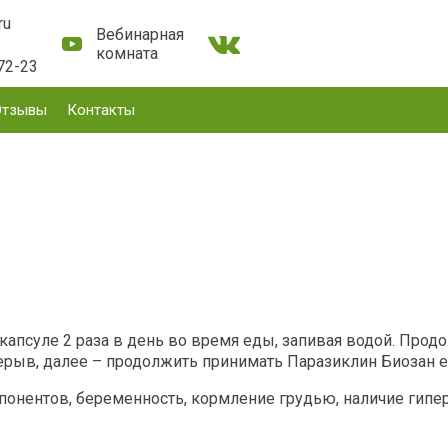
ru
Вебинарная
комната
72-23
Отзывы
Контакты
капсуле 2 раза в день во время еды, запивая водой. Прод
рыв, далее – продолжить принимать Паразиклин Биозан ещ
нентов, беременность, кормление грудью, наличие гиперте