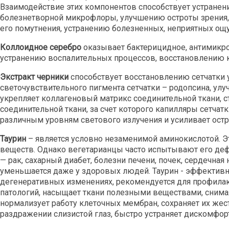
Взаимодействие этих компонентов способствует устране
болезнетворной микрофлоры, улучшению остроты зрения,
его помутнения, устранению болезненных, неприятных ощу
Коллоидное серебро
оказывает бактерицидное, антимикроб
устранению воспалительных процессов, восстановлению кл
Экстракт черники
способствует восстановлению сетчатки 
светочувствительного пигмента сетчатки – родопсина, улу
укрепляет коллагеновый матрикс соединительной ткани, с
соединительной ткани, за счет которого капилляры сетчат
различным уровням светового излучения и усиливает остр
Таурин
– является условно незаменимой аминокислотой. Эт
веществ. Однако вегетарианцы часто испытывают его деф
— рак, сахарный диабет, болезни печени, почек, сердечная
уменьшается даже у здоровых людей. Таурин - эффективн
дегенеративных изменениях, рекомендуется для профилак
патологий, насыщает ткани полезными веществами, снима
нормализует работу клеточных мембран, сохраняет их жест
раздражении слизистой глаз, быстро устраняет дискомфорт,