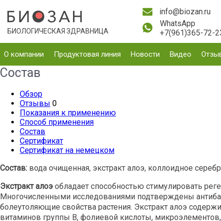
info@biozan.ru
WhatsApp
БИОЛОГИЧЕСКАЯ ЗДРАВНИЦА
+7(961)365-72-2
О компании
Продуктовая линия
Новости
Видео
Отзы
Состав
Обзор
Отзывы
0
Показания к применению
Способ применения
Состав
Сертификат
Сертификат на немецком
Состав:
вода очищенная, экстракт алоэ, коллоидное серебро
Экстракт алоэ
обладает способностью стимулировать реге
Многочисленными исследованиями подтверждены антиба
болеутоляющие свойства растения. Экстракт алоэ содержит
витаминов группы В, фолиевой кислоты, микроэлементов,