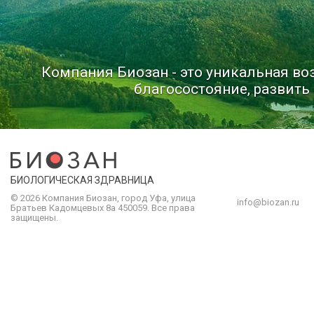
Компания Биозан - это уникальная в
благосостояние, развить 
БИОЛОГИЧЕСКАЯ ЗДРАВНИЦА
© 2026 Компания
Биозан
,
город
Уфа
, улица
info@biozan.ru
Братьев Кадомцевых 8а
450059
.
Все права
защищены.