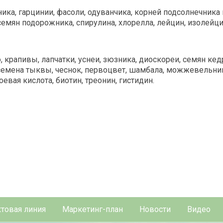
ника, гарцинии, фасоли, одуванчика, корней подсолнечника 
емян подорожника, спирулина, хлорелла, лейцин, изолейцин,
 крапивы, лапчатки, уснеи, зюзника, диоскореи, семян кед
,семена тыквы, чеснок, первоцвет, шамбала, можжевельник
евая кислота, биотин, треонин, гистидин.
товая линия
Маркетинг-план
Новости
Видео