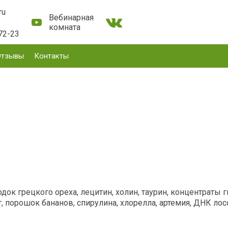
ru
Вебинарная
комната
72-23
Отзывы
Контакты
ок грецкого ореха, лецитин, холин, таурин, концентраты г
т, порошок бананов, спирулина, хлорелла, артемия, ДНК ло