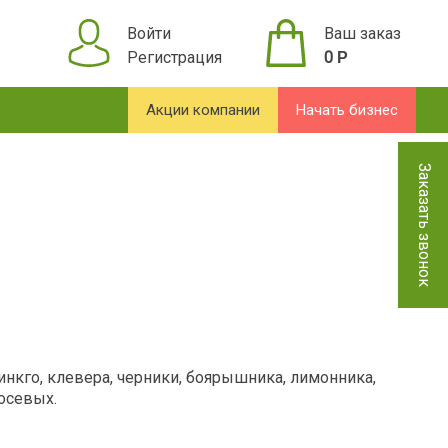
Войти
Ваш заказ
Регистрация
0
Р
Акции компании
Начать бизнес
Заказать звонок
инкго, клевера, черники, боярышника, лимонника,
сосевых.