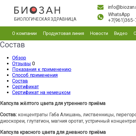
info@biozan.
WhatsApp
БИОЛОГИЧЕСКАЯ ЗДРАВНИЦА
+7(961)365-
О компании
Продуктовая линия
Новости
Видео
Состав
Обзор
Отзывы
0
Показания к применению
Способ применения
Состав
Сертификат
Сертификат на немецком
Капсула жёлтого цвета для утреннего приёма
Состав:
концентраты Габа Алишань, лиственницы, перегород
диоскореи, глутатион, магния оротат, устричный концентра
Капсула красного цвета для дневного приёма