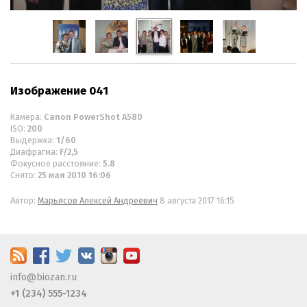
Изображение 041
Камера:
Canon PowerShot A580
ISO:
200
Выдержка:
1/60
Диафрагма:
F/2,5
Фокусное расстояние:
5.8
Снято:
25 мая 2010 16:06
Автор:
Марьясов Алексей Андреевич
8 августа 2017 16:15
info@biozan.ru
+1 (234) 555-1234