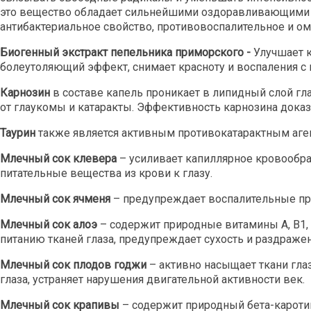
это вещество обладает сильнейшими оздоравливающими с
антибактериальное свойство, противовоспалительное и 
Биогенный экстракт пепельника приморского -
Улучшает к
болеутоляющий эффект, снимает красноту и воспаления с г
Карнозин
в составе капель проникает в липидный слой гла
от глаукомы и катаракты. Эффективность карнозина доказа
Таурин
также является активным противокатарактным аген
Млечный сок клевера
– усиливает капиллярное кровообра
питательные вещества из крови к глазу.
Млечный сок ячменя
– предупреждает воспалительные про
Млечный сок алоэ
– содержит природные витамины А, В1, В
питанию тканей глаза, предупреждает сухость и раздражен
Млечный сок плодов годжи
– активно насыщает ткани гл
глаза, устраняет нарушения двигательной активности век.
Млечный сок крапивы
– содержит природный бета-каротин