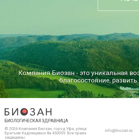
Компания Биозан - это уникальная в
благосостояние, развить 
БИОЛОГИЧЕСКАЯ ЗДРАВНИЦА
© 2026 Компания
Биозан
,
город
Уфа
, улица
info@biozan.ru
Братьев Кадомцевых 8а
450059
.
Все права
защищены.