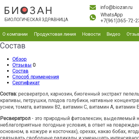
info@biozan.ru
WhatsApp
БИОЛОГИЧЕСКАЯ ЗДРАВНИЦА
+7(961)365-72-2
О компании
Продуктовая линия
Новости
Видео
Отзы
Состав
Обзор
Отзывы
0
Состав
Способ применения
Сертификат
Состав:
ресвератрол, карнозин, биогенный экстракт пепел
крапивы, петрушки, плодов голубики, нативные концентрат
уснеи, томата, витамин В2, витамин С, витамин А, витамин Е
Ресвератрол
- это природный фитоалексин, выделяемый н
неблагоприятные погодные условия, в ответ на поврежден
основном, в кожуре и косточках), орехах, какао бобах, яг
связывать свободные радикалы и уменьшать интенсивност