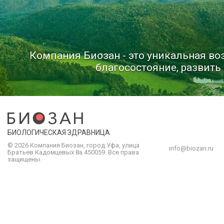
Компания Биозан - это уникальная в
благосостояние, развить 
БИОЛОГИЧЕСКАЯ ЗДРАВНИЦА
© 2026 Компания
Биозан
,
город
Уфа
, улица
info@biozan.ru
Братьев Кадомцевых 8а
450059
.
Все права
защищены.