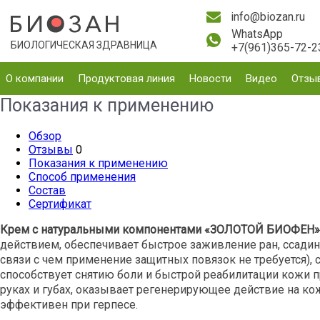
info@biozan.ru
WhatsApp
БИОЛОГИЧЕСКАЯ ЗДРАВНИЦА
+7(961)365-72-2
О компании
Продуктовая линия
Новости
Видео
Отзы
Показания к применению
Обзор
Отзывы
0
Показания к применению
Способ применения
Состав
Сертификат
Крем с натуральными компонентами «ЗОЛОТОЙ БИОФЕН»
действием, обеспечивает быстрое заживление ран, ссадин
связи с чем применение защитных повязок не требуется), 
способствует снятию боли и быстрой реабилитации кожи п
руках и губах, оказывает регенерирующее действие на кож
эффективен при герпесе.