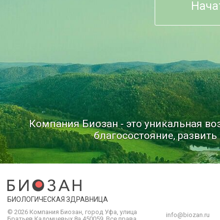
Нача
Компания Биозан - это уникальная в
благосостояние, развить 
БИОЛОГИЧЕСКАЯ ЗДРАВНИЦА
© 2026 Компания
Биозан
,
город
Уфа
, улица
info@biozan.ru
Братьев Кадомцевых 8а
450059
.
Все права