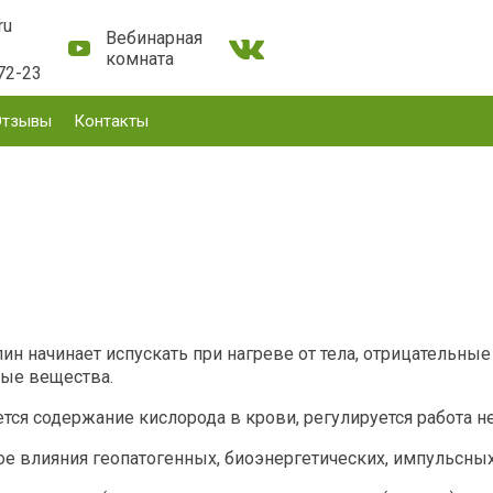
ru
Вебинарная
комната
72-23
Отзывы
Контакты
н начинает испускать при нагреве от тела, отрицательные
ные вещества.
я содержание кислорода в крови, регулируется работа н
ое влияния геопатогенных, биоэнергетических, импульсны