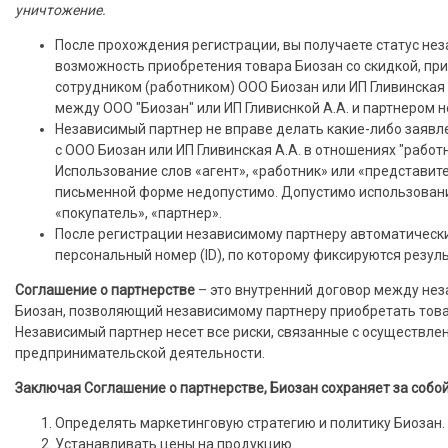
уничтожение.
После прохождения регистрации, вы получаете статус нез
возможность приобретения товара Биозан со скидкой, при
сотрудником (работником) ООО Биозан или ИП Гливинская
между ООО "Биозан" или ИП Гливиснкой А.А. и партнером 
Независимый партнер не вправе делать какие-либо заявлен
с ООО Биозан или ИП Гливинская А.А. в отношениях "работ
Использование слов «агент», «работник» или «представите
письменной форме недопустимо. Допустимо использовани
«покупатель», «партнер».
После регистрации независимому партнеру автоматическ
персональный номер (ID), по которому фиксируются резуль
Соглашение о партнерстве
– это внутренний договор между не
Биозан, позволяющий независимому партнеру приобретать това
Независимый партнер несет все риски, связанные с осуществле
предпринимательской деятельности.
Заключая Соглашение о партнерстве, Биозан сохраняет за собой
Определять маркетинговую стратегию и политику Биозан.
Устанавливать цены на продукцию.