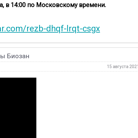
та, в 14:00 по Московскому времени.
r.com/rezb-dhqf-lrqt-csgx
ты Биозан
15 августа 202