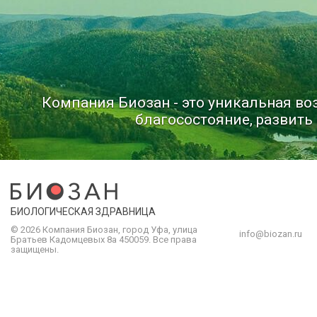
Компания Биозан - это уникальная в
благосостояние, развить 
БИОЛОГИЧЕСКАЯ ЗДРАВНИЦА
© 2026 Компания
Биозан
,
город
Уфа
, улица
info@biozan.ru
Братьев Кадомцевых 8а
450059
.
Все права
защищены.