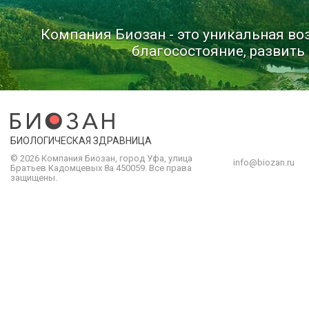
Компания Биозан - это уникальная в
благосостояние, развить 
БИОЛОГИЧЕСКАЯ ЗДРАВНИЦА
© 2026 Компания
Биозан
,
город
Уфа
, улица
info@biozan.ru
Братьев Кадомцевых 8а
450059
.
Все права
защищены.