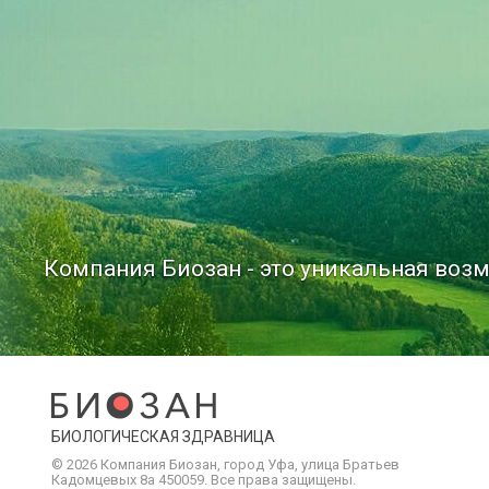
Компания Биозан - это уникальная возм
БИОЛОГИЧЕСКАЯ ЗДРАВНИЦА
© 2026 Компания
Биозан
,
город
Уфа
, улица
Братьев
Кадомцевых 8а
450059
.
Все права защищены.