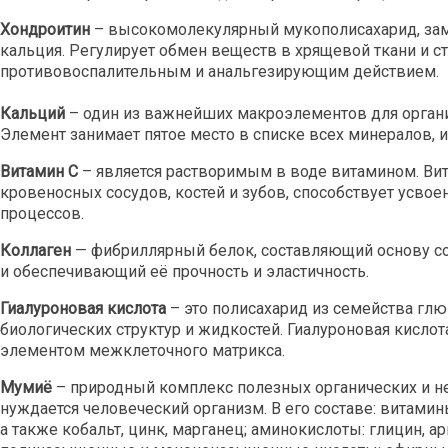
Хондроитин
– высокомолекулярный мукополисахарид, за
кальция. Регулирует обмен веществ в хрящевой ткани и с
противовоспалительным и анальгезирующим действием.
Кальций
– один из важнейших макроэлементов для органи
Элемент занимает пятое место в списке всех минералов, и
Витамин С
– является растворимым в воде витамином. Вита
кровеносных сосудов, костей и зубов, способствует усво
процессов.
Коллаген
— фибриллярный белок, составляющий основу соед
и обеспечивающий её прочность и эластичность.
Гиалуроновая кислота
– это полисахарид из семейства г
биологических структур и жидкостей. Гиалуроновая кислот
элементом межклеточного матрикса.
Мумиё
– природный комплекс полезных органических и не
нуждается человеческий организм. В его составе: витамины А
а также кобальт, цинк, марганец; аминокислоты: глицин, а