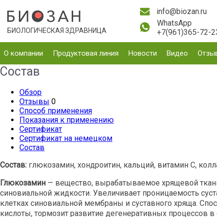
info@biozan.ru
WhatsApp
БИОЛОГИЧЕСКАЯ ЗДРАВНИЦА
+7(961)365-72-2
О компании
Продуктовая линия
Новости
Видео
Отзы
Состав
Обзор
Отзывы
0
Способ применения
Показания к применению
Сертификат
Сертификат на немецком
Состав
Состав:
глюкозамин, хондроитин, кальций, витамин С, колл
Глюкозамин
— вещество, вырабатываемое хрящевой тканью
синовиальной жидкости. Увеличивает проницаемость сус
клетках синовиальной мембраны и суставного хряща. Спо
кислоты, тормозит развитие дегенеративных процессов в 