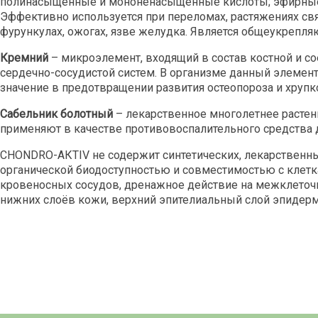
полинасыщенные и мононенасыщенные кислоты; эфирные м
Эффективно используется при переломах, растяжениях связ
фурункулах, ожогах, язве желудка. Является общеукрепл
Кремний
– микроэлемент, входящий в состав костной и со
сердечно-сосудистой систем. В организме данный элемен
значение в предотвращении развития остеопороза и хрупко
Сабельник болотный
– лекарственное многолетнее растен
применяют в качестве противовоспалительного средства д
СНОNDRО-АКТIV не содержит синтетических, лекарственн
органической биодоступностью и совместимостью с клетк
кровеносных сосудов, дренажное действие на межклеточн
нижних слоёв кожи, верхний эпителиальный слой эпидерм