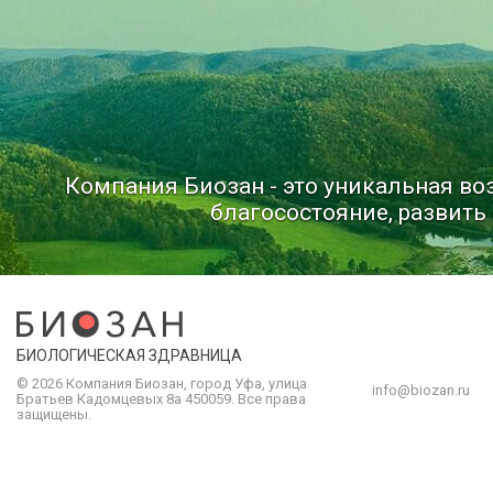
Компания Биозан - это уникальная в
благосостояние, развить 
БИОЛОГИЧЕСКАЯ ЗДРАВНИЦА
© 2026 Компания
Биозан
,
город
Уфа
, улица
info@biozan.ru
Братьев Кадомцевых 8а
450059
.
Все права
защищены.