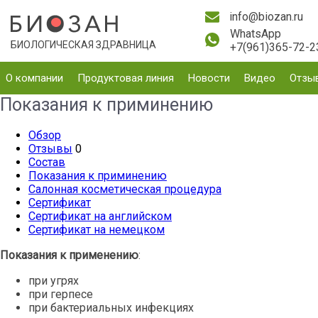
info@biozan.ru
WhatsApp
БИОЛОГИЧЕСКАЯ ЗДРАВНИЦА
+7(961)365-72-2
О компании
Продуктовая линия
Новости
Видео
Отзы
Показания к приминению
Обзор
Отзывы
0
Состав
Показания к приминению
Салонная косметическая процедура
Сертификат
Сертификат на английском
Сертификат на немецком
Показания к применению
:
при угрях
при герпесе
при бактериальных инфекциях