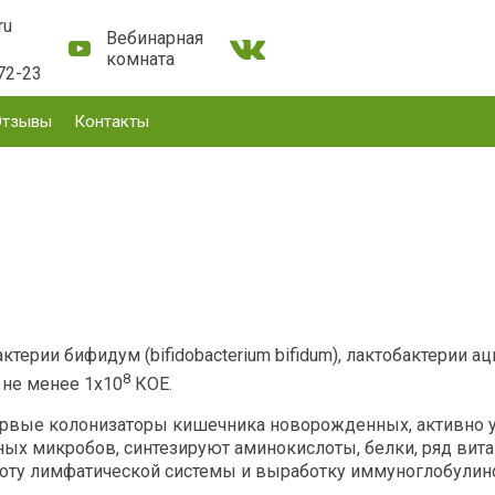
ru
Вебинарная
комната
72-23
Отзывы
Контакты
ии бифидум (bifidobacterium bifidum), лактобактерии ацидо
8
я не менее 1х10
КОЕ.
ервые колонизаторы кишечника новорожденных, активно 
ых микробов, синтезируют аминокислоты, белки, ряд вита
боту лимфатической системы и выработку иммуноглобулин