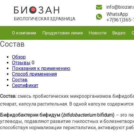
info@biozan.
WhatsApp
БИОЛОГИЧЕСКАЯ ЗДРАВНИЦА
+7(961)365-
О компании
Продуктовая линия
Новости
Видео
Состав
Обзор
Отзывы
0
Показания к применению
Способ применения
Состав
Сертификат
Состав:
смесь пробиотических микроорганизмов бифидобактер
стеарат, капсула растительная. В одной капсуле содержитс
Бифидобактерии бифидум (
bifidobacterium
bifidum)
–
это п
углеводы, подавляют развитие гнилостных и болезнетворн
способствуя нормализации перистальтики, активируют ра