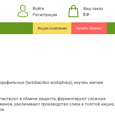
Войти
Ваш заказ
Регистрация
0
Р
Акции компании
Начать бизнес
фильные (lactobacillus acidophilus), инулин, магния
участвуют в обмене веществ, ферментируют сложные
минов, увеличивают производство слизи в толстой кишке,
ов.