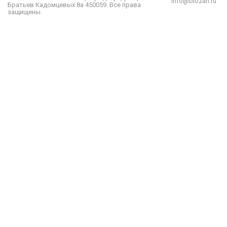
info@biozan.ru
Братьев Кадомцевых 8а
450059
.
Все права
защищены.