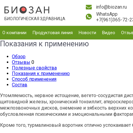
info@biozan.ru
WhatsApp
БИОЛОГИЧЕСКАЯ ЗДРАВНИЦА
+7(961)365-72-2
О компании
Продуктовая линия
Новости
Видео
Отзы
Показания к применению
Обзор
Отзывы
0
Полезные свойства
Показания к применению
Способ применения
Состав
Утомляемость, нервное истощение, вегето-сосудистая дис
щитовидной железы, хронический тонзиллит, атеросклеро
межпозвоночных дисков, онемение и зябкость верхних кон
обусловленная психическими и эмоциональными фактора
Кроме того, турмалиновый воротник отлично успокаивает 