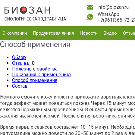
info@biozan.ru
WhatsApp
БИОЛОГИЧЕСКАЯ ЗДРАВНИЦА
+7(961)365-72-2
О компании
Продуктовая линия
Новости
Видео
Отзы
Способ применения
Обзор
Отзывы
0
Полезные свойства
Показания к применению
Способ применения
Состав
Немного смочите кожу и плотно приложите воротник к ко
тогда эффект может появиться позже). Через 15 минут мо
является нормальным проявлением. В области применени
жжения являются нормой. После снятия воротника они исче
Время первых сеансов составляет 10−15 минут. Необходим
из турмалина можно довести до 30−50 минут до 2 раз в д